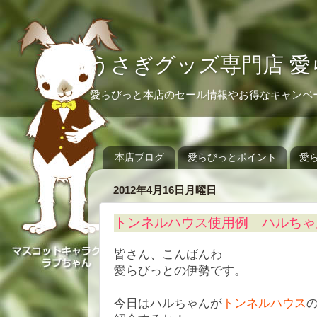
うさぎグッズ専門店 愛
愛らびっと本店のセール情報やお得なキャンペ
本店ブログ
愛らびっとポイント
愛
2012年4月16日月曜日
トンネルハウス使用例 ハルちゃ
皆さん、こんばんわ
愛らびっとの伊勢です。
今日はハルちゃんが
トンネルハウス