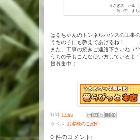
うさぎ名 ハル（
飼い主 まち
はるちゃんのトンネルハウスの工事
うちの子にも教えてあげるね！
また、工事の続きご連絡下さいね（*^_
うちの子もこんな使い方しているよ
賛募集中！
時刻:
17:55
ラベル:
お客様のご紹介
0 件のコメント: