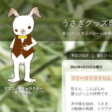
うさぎグッズ専
愛らびっと本店のセール情報
本店ブログ
愛らびっ
2012年4月25日水曜日
フリーズドライりん
皆さん、こんばんわ
愛らびっとの伊勢です。
犬や猫を始め、うさぎ、
小動物や鳥類、イグアナ