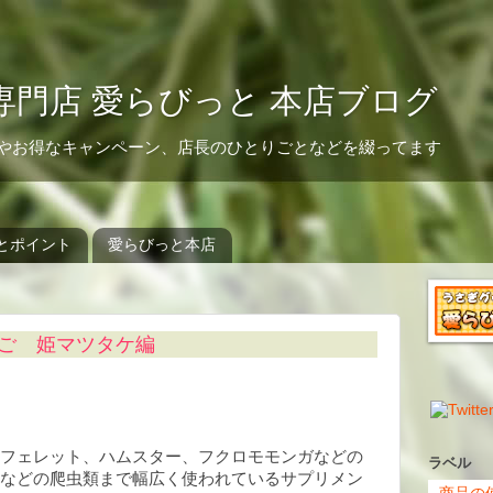
門店 愛らびっと 本店ブログ
やお得なキャンペーン、店長のひとりごとなどを綴ってます
とポイント
愛らびっと本店
ご 姫マツタケ編
フェレット、ハムスター、フクロモモンガなどの
ラベル
などの爬虫類まで幅広く使われているサプリメン
商品の