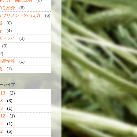
のご紹介
(6)
サプリメントの与え方
(6)
報
(6)
せ
(4)
ズドライ
(3)
(3)
2)
欠品情報
(1)
策
(1)
アーカイブ
013
(2)
13
(3)
13
(1)
012
(1)
12
(1)
12
(5)