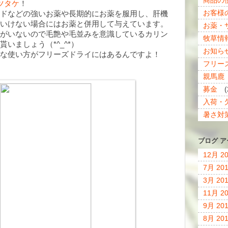
ツタケ
！
お客様
ドなどの強いお薬や長期的にお薬を服用し、肝機
いけない場合にはお薬と併用して与えています。
お薬・
がいないので毛艶や毛並みを意識しているカリン
牧草情
いましょう（*^_^*）
お知ら
な使い方がフリーズドライにはあるんですよ！
フリー
親馬鹿
募金
(
入荷・
暑さ対
ブログ 
12月 2
7月 20
3月 20
11月 2
9月 20
8月 20