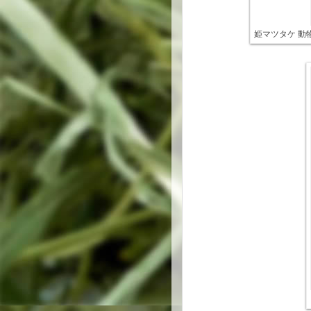
姫マツタケ 動