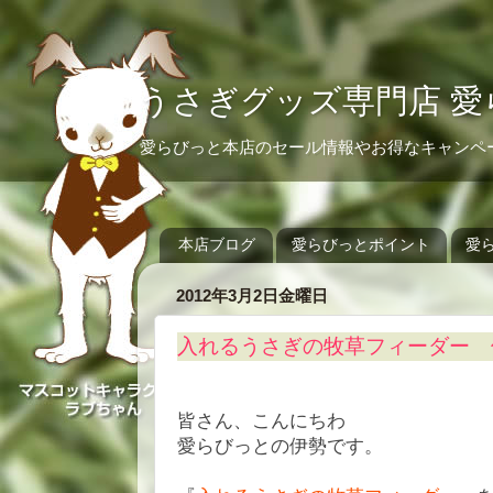
うさぎグッズ専門店 愛
愛らびっと本店のセール情報やお得なキャンペ
本店ブログ
愛らびっとポイント
愛
2012年3月2日金曜日
入れるうさぎの牧草フィーダー 
皆さん、こんにちわ
愛らびっとの伊勢です。